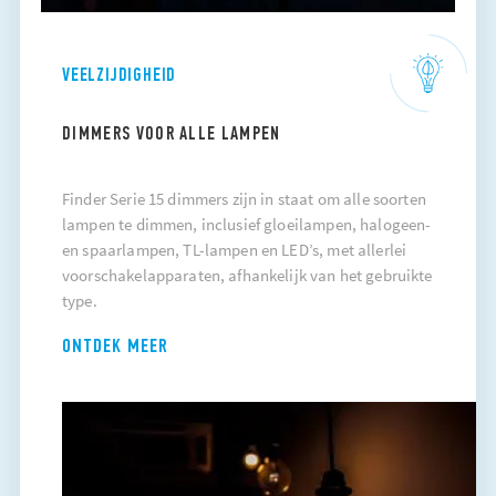
VEELZIJDIGHEID
DIMMERS VOOR ALLE LAMPEN
Finder Serie 15 dimmers zijn in staat om alle soorten
lampen te dimmen, inclusief gloeilampen, halogeen-
en spaarlampen, TL-lampen en LED’s, met allerlei
voorschakelapparaten, afhankelijk van het gebruikte
type.
ONTDEK MEER