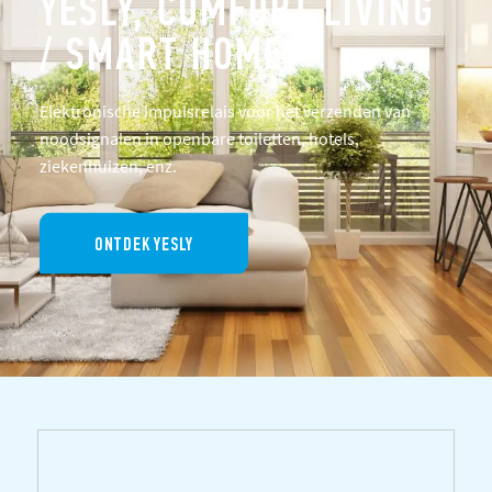
YESLY, COMFORT LIVING
/ SMART HOME
Elektronische impulsrelais voor het verzenden van
noodsignalen in openbare toiletten, hotels,
ziekenhuizen, enz.
ONTDEK YESLY