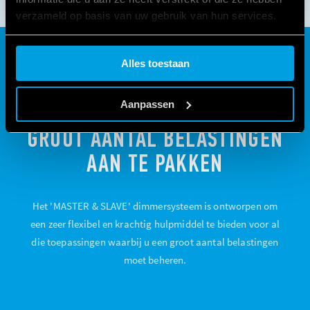
verzameld op basis van uw gebruik van hun services.
Cookie policy.
Alles toestaan
MASTER & SLAVE, KRACHT EN
Aanpassen
FLEXIBILITEIT OM MET EEN
GROOT AANTAL BELASTINGEN
AAN TE PAKKEN
Het 'MASTER & SLAVE' dimmersysteem is ontworpen om
een zeer flexibel en krachtig hulpmiddel te bieden voor al
die toepassingen waarbij u een groot aantal belastingen
moet beheren.