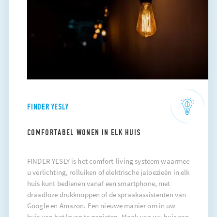
FINDER YESLY
COMFORTABEL WONEN IN ELK HUIS
FINDER YESLY is het comfort-living systeem waarmee
u verlichting, rolluiken of elektrische jaloezieën in elk
huis kunt bedienen vanaf een smartphone, met
draadloze drukknoppen of de spraakassistenten van
Google en Amazon. Een nieuwe manier om in uw
huis van het leven te genieten. Maak van uw huis een