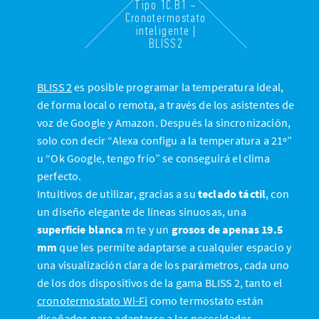
Tipo 1C.B1 –
Cronotermostato
inteligente |
BLISS2
BLISS 2
es posible programar la temperatura ideal,
de forma local o remota, a través de los asistentes de
voz de Google y Amazon. Después la sincronización,
solo con decir “Alexa configu a la temperatura a 21º”
u “Ok Google, tengo frío” se conseguirá el clima
perfecto.
Intuitivos de utilizar, gracias a su
teclado táctil
, con
un diseño elegante de líneas sinuosas, una
superficie blanca
m te y un
grosos de apenas 19.5
mm
que les permite adaptarse a cualquier espacio y
una visualización clara de los parámetros, cada uno
de los dos dispositivos de la gama BLISS 2, tanto el
cronotermostato Wi-Fi
como termostato están
diseñados para adaptarse a las necesidades