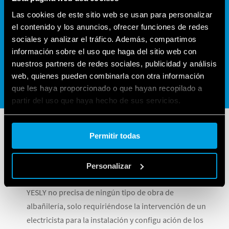
desarrollado
Range extender
, un dispositivo
Las cookies de este sitio web se usan para personalizar
diseñado para extender la señal y que esta llegue a
el contenido y los anuncios, ofrecer funciones de redes
cada rincón de tu hogar.
sociales y analizar el tráfico. Además, compartimos
Capaces de ser instalados a una distancia máxima de
información sobre el uso que haga del sitio web con
10 metros, su instalación Plug & Play es
nuestros partners de redes sociales, publicidad y análisis
extremadamente sencilla, y pueden usar hasta 4
web, quienes pueden combinarla con otra información
dispositivos en la misma instalación.
que les haya proporcionado o que hayan recopilado a
partir del uso que haya hecho de sus servicios.
Cookie policy.
Permitir todas
Y es que la
fácil instalación
es una de las grandes
ventajas que distinguen a todos los productos y
Personalizar
sistemas de la gama YESLY.
YESLY no precisa de ningún tipo de obra de
albañilería, solo requiriéndose la intervención de un
electricista para la instalación y configu ación de los