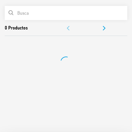
Teclas táctiles capacitivas
2 pilas AA de 1,5 V
LISTA DE PRODUCTOS
2 temperaturas seleccionables día / noche
Función verano / invierno
DOCUMENTACIÓN
Función de candado para bloquear el termostato con pin
Regulación 5-37 ° C
APROBACIONES
Capacidad de contacto 5 A 250 V AC
VÍDEO