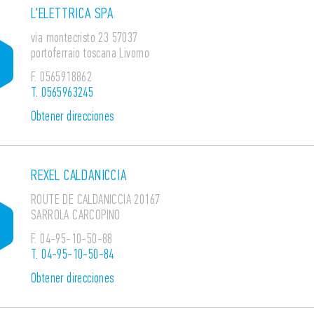
L'ELETTRICA SPA
via montecristo 23 57037
portoferraio toscana Livorno
F.
0565918862
T.
0565963245
Obtener direcciones
REXEL CALDANICCIA
ROUTE DE CALDANICCIA 20167
SARROLA CARCOPINO
F.
04-95-10-50-88
T.
04-95-10-50-84
Obtener direcciones