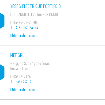
YESSS ELECTRIQUE PORTICCIO
LES CANDILELLI 20166 PORTICCIO
F.
04-95-26-20-84
T.
04-95-52-24-24
Obtener direcciones
MEF SRL
via giglio 57037 portoferraio
toscana Livorno
F.
0565917176
T.
0565944204
Obtener direcciones