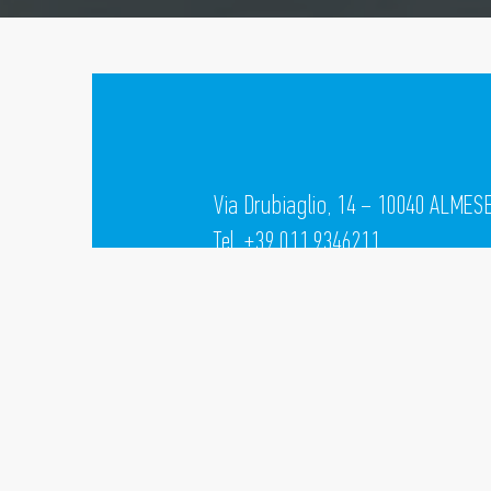
Via Drubiaglio, 14 – 10040 ALMESE
Tel. +39 011 9346211
Tax code, VAT number and company
05732610018 TURIN Chamber of Co
Capital € 100.000.000 fully subscr