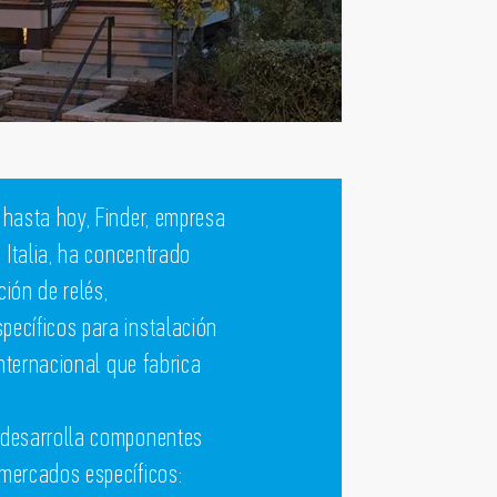
 hasta hoy, Finder, empresa
 Italia, ha concentrado
ión de relés,
ecíficos para instalación
internacional que fabrica
 desarrolla componentes
mercados específicos: