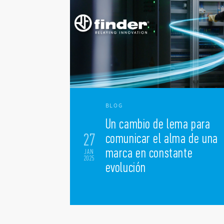
BLOG
Un cambio de lema para
27
comunicar el alma de una
marca en constante
JAN
2025
evolución