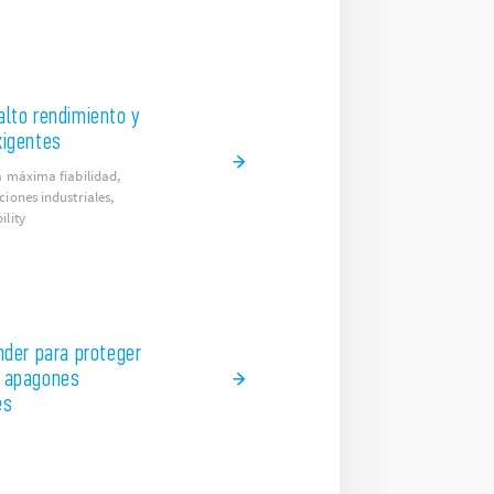
alto rendimiento y
xigentes
a máxima fiabilidad,
iones industriales,
ility
inder para proteger
a apagones
es