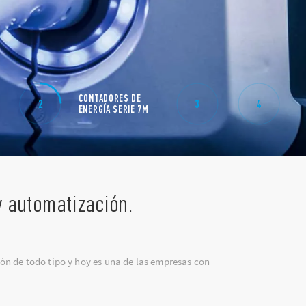
DESARROLLO
TEMPORIZADOR
CONTADORES DE
YE
2
3
4
INDUSTRIAL Y
MODULAR TIPO 80
ENERGÍA SERIE 7M
CO
AUTOMATIZACIÓN
CON NFC TECNOLO
y automatización.
ón de todo tipo y hoy es una de las empresas con