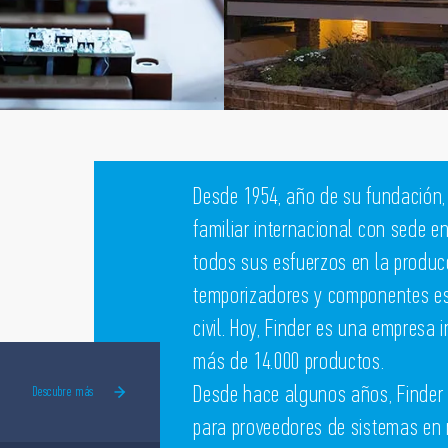
Desde 1954, año de su fundación,
familiar internacional con sede en
todos sus esfuerzos en la producc
temporizadores y componentes esp
civil. Hoy, Finder es una empresa 
más de 14.000 productos.
Desde hace algunos años, Finder
Descubre más
para proveedores de sistemas en 