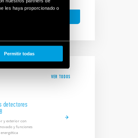
con nuestros partners de
ue les haya proporcionado o
BUSCAR
Permitir todas
VER TODOS
s detectores
18
or y exterior con
renovado y funciones
 energética