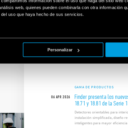
s, compartimos información sobre el uso que haga del sitio web 
 UN
 análisis web, quienes pueden combinarla con otra información q
Encuentra el producto y la solución Finder más
r del uso que haya hecho de sus servicios.
adecuada para usted.
Personalizar
GAMA DE PRODUCTOS
Finder presenta los nuevo
06
APR
2026
18.71 y 18.81 de la Serie 
Detectores orientables para interi
instalación simplificada, diseño 
inteligentes para mayor eficiencia