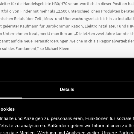
leiter für die Handelsgebiete H30/H70 verantwortlich. In dieser Position 
tfolio von Finder mit mehr als 12.500 unterschiedlichen Produkten beraten
schen Relais über Zeit-, Mess- und Überwachungsrelais bis hin zu Installa
st gelernter Kaufmann für Bürokommunikation, Elektroinstallateur und IHK-g
 Unternehmen freut, merkt man ihm an: „Die letzten zwei Jahre konnte ich
pannt auf die neue Herausforderungen, welche mich als Regionalvertiebsle
in solides Fundament,“ so Michael Kleen.
NEUE FINDER-TOCHTERGE
Details
TER SEINEN VERTRIEB AUS
MITTELAMERIKA
Cookies
nhalte und Anzeigen zu personalisieren, Funktionen für soziale
Website zu analysieren. Außerdem geben wir Informationen zu I
r soziale Medien, Werbung und Analysen weiter. Unsere Partner