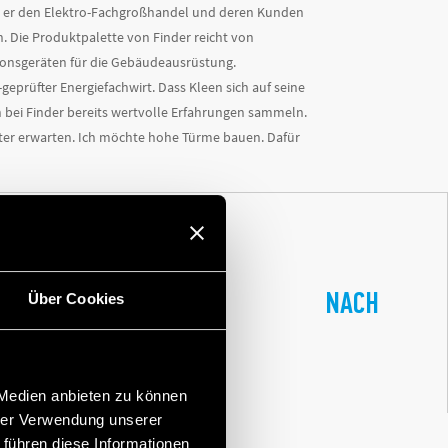
hat er den Elektro-Fachgroßhandel und deren Kunden
. Die Produktpalette von Finder reicht von
tionsgeräten für die Gebäudeausrüstung.
eprüfter Energiefachwirt. Dass Kleen sich auf seine
 bei Finder bereits wertvolle Erfahrungen sammeln.
iter erwarten. Ich möchte hohe Türme bauen. Dafür
SELLSCHAFT IN
NACH
Über Cookies
 Medien anbieten zu können
hrer Verwendung unserer
 führen diese Informationen