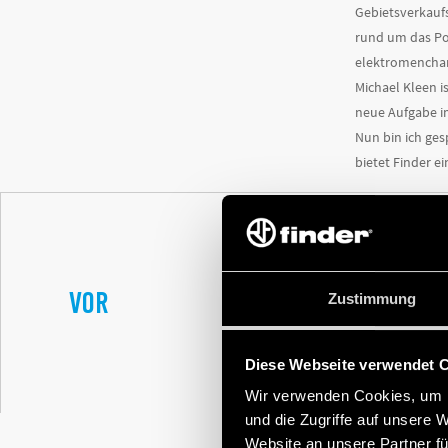
Gebietsverkaufs
rund um das Por
elektromenchani
Michael Kleen i
neue Aufgabe im
Nun bin ich ges
bietet Finder e
VOR
Zustimmung
FINDER BAUT WEI
Diese Webseite verwendet 
Wir verwenden Cookies, um I
und die Zugriffe auf unsere 
Website an unsere Partner fü