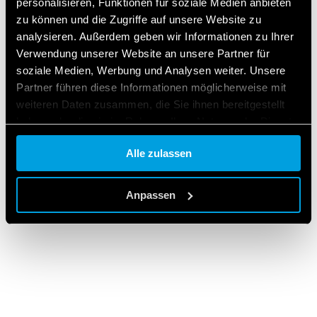
personalisieren, Funktionen für soziale Medien anbieten
T.COM
zu können und die Zugriffe auf unsere Website zu
analysieren. Außerdem geben wir Informationen zu Ihrer
Verwendung unserer Website an unsere Partner für
soziale Medien, Werbung und Analysen weiter. Unsere
Partner führen diese Informationen möglicherweise mit
Für Finder S.p.A. ist der Schutz der Privatsphäre
ihrer Kunden von größter Bedeutung. In dieser
weiteren Daten zusammen, die Sie ihnen bereitgestellt
Datenschutzrichtlinie wird festgelegt, welche Daten
haben oder die sie im Rahmen Ihrer Nutzung der Dienste
gesammelt werden und wie sie vom Unternehmen
gesammelt haben.
verwendet, offengelegt, übertragen und/oder
Alle zulassen
gespeichert werden.
Cookie policy.
Vollständige Datenschutzerklärung anzeigen
Anpassen
READ MORE
Diese Webseite verwendet Cookies.
Wir verwenden Cookies, um Inhalte und