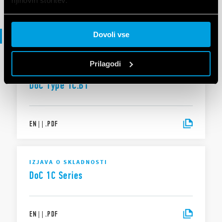
njihovih storitev.
Cookie policy.
Izjava o skladnosti
Dovoli vse
Prilagodi
IZJAVA O SKLADNOSTI
DoC Type 1C.B1
EN
|
|
.
PDF
IZJAVA O SKLADNOSTI
DoC 1C Series
EN
|
|
.
PDF