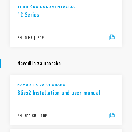
OBVESTILO O ZASEBNOSTI V SKLADU Z AKTOM O PODATKIH (Uredba
TEHNIČNA DOKUMENTACIJA
EU 2023/2854)
1C Series
Družba Finder S.p.A. sole proprietorship zagotavlja največjo raven
preglednosti glede podatkov, ki jih ustvarijo vaše povezane pametne
naprave. Če želite izvedeti več o svojih pravicah, o tem, kako se ti podatki
ustvarjajo, kdo ima dostop do njih in kako jih lahko upravljate, preberite
EN
|
5 MB
|
.
PDF
naše Obvestilo o zasebnosti v skladu z Aktom o podatkih s klikom
tukaj
.
Navodila za uporabo
NAVODILA ZA UPORABO
Bliss2 Installation and user manual
EN
|
511 KB
|
.
PDF