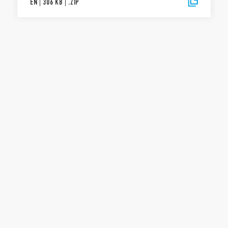
EN
|
306 KB
|
.
ZIP