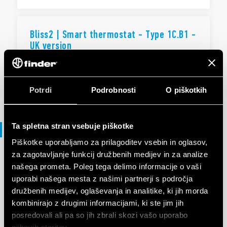
Bliss2 | Smart thermostat - Type 1C.B1 -
UK version
EN
|
|
.
PDF
Potrdi
Podrobnosti
O piškotkih
Ta spletna stran vsebuje piškotke
Vodnik za izbiro
Piškotke uporabljamo za prilagoditev vsebin in oglasov,
za zagotavljanje funkcij družbenih medijev in za analize
našega prometa. Poleg tega delimo informacije o vaši
VODNIK ZA IZBIRO
Selection Guide - Smart Home
uporabi našega mesta z našimi partnerji s področja
družbenih medijev, oglaševanja in analitike, ki jih morda
kombinirajo z drugimi informacijami, ki ste jim jih
posredovali ali pa so jih zbrali skozi vašo uporabo
EN
|
6 MB
|
.
PDF