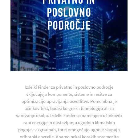
POSLOVNO
PODROČJE
Izdelki Finder za privatno in poslovno področje
vključujejo komponente, sisteme in rešitve za
optimizacijo upravljanja osvetlitve. Pomembna je
učinkovitost, bodisi ko gre za tehnologijo ali za
varovanje okolja. Izdelki Finder so namenjeni učinkoviti
rabi energije in nastavljanju ugodnih klimatskih
pogojev v zgradbah, torej omogočajo ugodje skupaj s
prihranki energije. V samo nekaj korakih spremenite