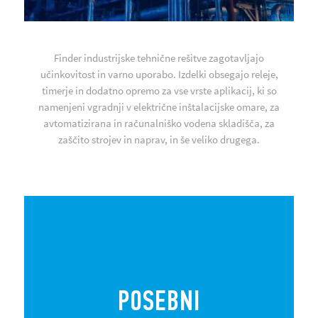
Finder industrijske tehnične rešitve zagotavljajo
učinkovitost in varno uporabo. Izdelki obsegajo releje,
timerje in dodatno opremo za vse vrste aplikacij, ki so
namenjeni vgradnji v električne inštalacijske omare, za
avtomatizirana in računalniško vodena skladišča, za
zaščito strojev in naprav, in še veliko drugega.
POSEBNI