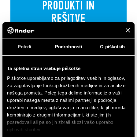
PRODUKTI IN
REŠITVE
Potrdi
Podrobnosti
O piškotkih
Ta spletna stran vsebuje piškotke
Piškotke uporabljamo za prilagoditev vsebin in oglasov,
Finder produkti za posebna področja so naprave in
za zagotavljanje funkcij družbenih medijev in za analize
komponente za železnice, ladijski program, energetiko
našega prometa. Poleg tega delimo informacije o vaši
(fotovoltaični sistemi, energetski distribucijski sistemi),
uporabi našega mesta z našimi partnerji s področja
in izdelki za e-mobility.
družbenih medijev, oglaševanja in analitike, ki jih morda
kombinirajo z drugimi informacijami, ki ste jim jih
posredovali ali pa so jih zbrali skozi vašo uporabo
REŠITEV
njihovih storitev.