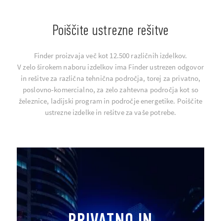
Poiščite ustrezne rešitve
Finder proizvaja več kot 12.500 različnih izdelkov.
V zelo širokem naboru izdelkov ima Finder ustrezen odgovor
in rešitve za različna tehnična področja, torej za privatno,
poslovno-komercialno, za zelo zahtevna področja kot so
železnice, ladijski program in področje energetike. Poiščite
ustrezne izdelke in rešitve za vaše potrebe.
PRIVATNO IN