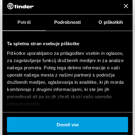
Potrdi
Podrobnosti
O piškotkih
Ta spletna stran vsebuje piškotke
Piškotke uporabljamo za prilagoditev vsebin in oglasov,
za zagotavljanje funkcij družbenih medijev in za analize
našega prometa. Poleg tega delimo informacije o vaši
uporabi našega mesta z našimi partnerji s področja
družbenih medijev, oglaševanja in analitike, ki jih morda
kombinirajo z drugimi informacijami, ki ste jim jih
KVALITETA FINDER, KI JE
posredovali ali pa so jih zbrali skozi vašo uporabo
PREPOZNANA PO CELEM SVETU
njihovih storitev.
CERTIFIKATI
Cookie policy.
Dovoli vse
Z leti je postal Finder sinonim za releje zaradi visoke