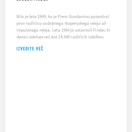
Bilo je leta 1949, ko je Piero Giordanino patentiral
prvo različico sodobnega stopenjskega releja ali
impulznega releja. Leta 1954 je ustanovil Finder, ki
danes izdeluje več kot 14.500 različnih izdelkov.
IZVEDITE VEČ