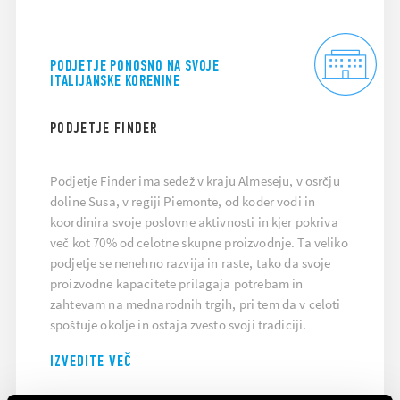
PODJETJE PONOSNO NA SVOJE
ITALIJANSKE KORENINE
PODJETJE FINDER
Podjetje Finder ima sedež v kraju Almeseju, v osrčju
doline Susa, v regiji Piemonte, od koder vodi in
koordinira svoje poslovne aktivnosti in kjer pokriva
več kot 70% od celotne skupne proizvodnje. Ta veliko
podjetje se nenehno razvija in raste, tako da svoje
proizvodne kapacitete prilagaja potrebam in
zahtevam na mednarodnih trgih, pri tem da v celoti
spoštuje okolje in ostaja zvesto svoji tradiciji.
IZVEDITE VEČ