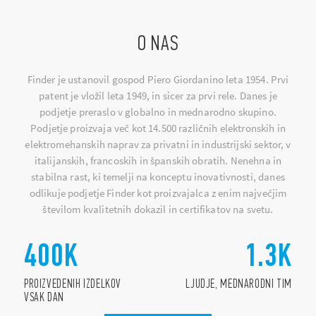
O NAS
Finder je ustanovil gospod Piero Giordanino leta 1954. Prvi
patent je vložil leta 1949, in sicer za prvi rele. Danes je
podjetje preraslo v globalno in mednarodno skupino.
Podjetje proizvaja več kot 14.500 različnih elektronskih in
elektromehanskih naprav za privatni in industrijski sektor, v
italijanskih, francoskih in španskih obratih. Nenehna in
stabilna rast, ki temelji na konceptu inovativnosti, danes
odlikuje podjetje Finder kot proizvajalca z enim največjim
številom kvalitetnih dokazil in certifikatov na svetu.
400
K
1.3
K
PROIZVEDENIH IZDELKOV
LJUDJE, MEDNARODNI TIM
VSAK DAN