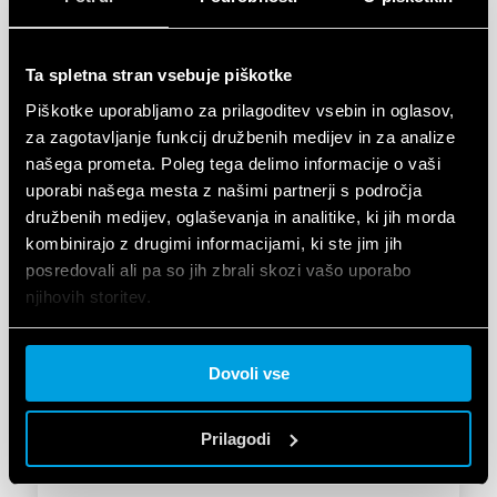
postopki. Prav tako je podjetje uvedlo sistem upravljanja
zasebnosti (PIMS) v skladu s standardom ISO/IEC 27701, s
čimer zagotavlja zaščito osebnih podatkov in skladnost s
Ta spletna stran vsebuje piškotke
predpisi o zasebnosti. Ti certifikati dokazujejo zavezanost
podjetja Finder k kibernetski varnosti ter zaščiti zaupnosti
Piškotke uporabljamo za prilagoditev vsebin in oglasov,
informacij, kar krepi zaupanje strank, poslovnih partnerjev
za zagotavljanje funkcij družbenih medijev in za analize
in deležnikov.
našega prometa. Poleg tega delimo informacije o vaši
uporabi našega mesta z našimi partnerji s področja
družbenih medijev, oglaševanja in analitike, ki jih morda
Certifikat sistema upravljanja varovanja
informacij (ISMS) in sistema upravljanja
kombinirajo z drugimi informacijami, ki ste jim jih
informacij o zasebnosti (PIMS)
posredovali ali pa so jih zbrali skozi vašo uporabo
njihovih storitev.
Cookie policy.
Dovoli vse
Prilagodi