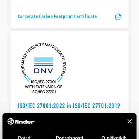
Corporate Carbon Footprint Certificate
ISO/IEC 27001:2022 in ISO/IEC 27701:2019
Podjetje Finder je uvedlo sistem upravljanja varovanja
informacij (ISMS) v skladu s standardom ISO/IEC 27001, s
čimer zagotavlja zaščito podatkov podjetja in občutljivih
informacij z naprednimi organizacijskimi in tehničnimi
Potrdi
Podrobnosti
O piškotkih