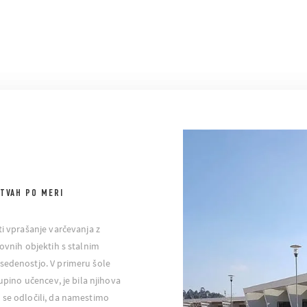
ITVAH PO MERI
ti vprašanje varčevanja z
lovnih objektih s stalnim
sedenostjo. V primeru šole
kupino učencev, je bila njihova
 se odločili, da namestimo