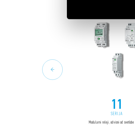
11
SERIJA
Modularni releji, odvisni od svetlobe