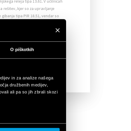
skega releja tipa 13.61. V učilnicah
a rešitev, kjer so za upravljanje
e gibanja tipa PIR 18.51, vendar so
anje le takrat, ko raven naravne
dostna. Kot nadaljnji ukrep detektorji
eni za izklop osvetlitve, če ne bi bilo
edhodno nastavljenem času. Na ta
O piškotkih
ti izgubo energije z omejevanjem
ebno.
dijev in za analize našega
ročja družbenih medijev,
ali ali pa so jih zbrali skozi