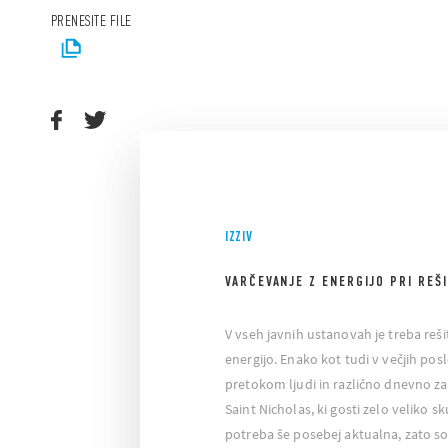
PRENESITE FILE
IZZIV
VARČEVANJE Z ENERGIJO PRI REŠ
V vseh javnih ustanovah je treba reši
energijo. Enako kot tudi v večjih pos
pretokom ljudi in različno dnevno za
Saint Nicholas, ki gosti zelo veliko s
potreba še posebej aktualna, zato so