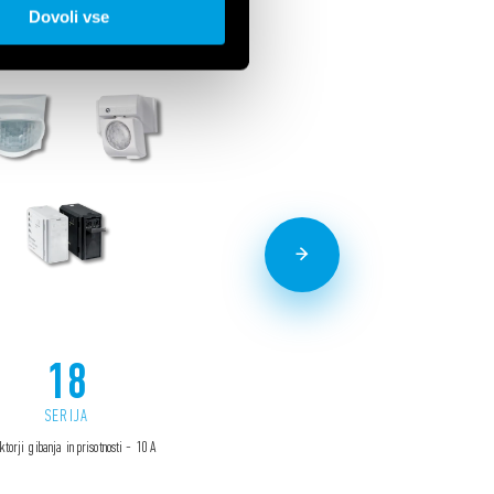
Dovoli vse
18
22
SERIJA
SERIJA
ktorji gibanja in prisotnosti - 10 A
Modularni kontaktorji 25-40-63 A