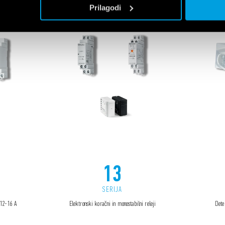
Prilagodi
13
SERIJA
 12-16 A
Elektronski koračni in monostabilni releji
Dete