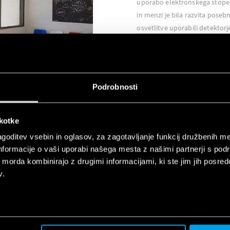
uporabo elektronskega stopenj
in menzi je bila razvita posebn
osvetlitve uporabili detektorj
bili pred nastavljeni za delov
svetlobe v prostoru ni bila za
gibanja so bili vnaprej nastavlj
mogoče zaznati gibanja po pr
Podrobnosti
način je bilo mogoče zmanjša
razsvetljave, kadar je to potr
škotke
goditev vsebin in oglasov, za zagotavljanje funkcij družbenih me
nformacije o vaši uporabi našega mesta z našimi partnerji s pod
ih morda kombinirajo z drugimi informacijami, ki ste jim jih posredov
v.
UPORABLJENI IZDELKI