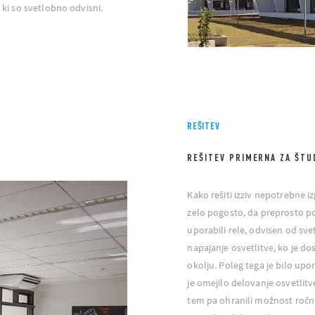
, ki so svetlobno odvisni.
REŠITEV
REŠITEV PRIMERNA ZA ŠTU
Kako rešiti izziv nepotrebne i
zelo pogosto, da preprosto po
uporabili rele, odvisen od sve
napajanje osvetlitve, ko je d
okolju. Poleg tega je bilo upor
je omejilo delovanje osvetlitve
tem pa ohranili možnost ročne