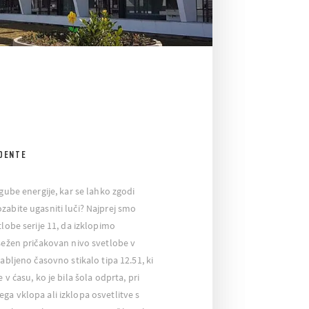
DENTE
zgube energije, kar se lahko zgodi
zabite ugasniti luči? Najprej smo
tlobe serije 11, da izklopimo
osežen pričakovan nivo svetlobe v
abljeno časovno stikalo tipa 12.51, ki
 v ćasu, ko je bila šola odprta, pri
ga vklopa ali izklopa osvetlitve s