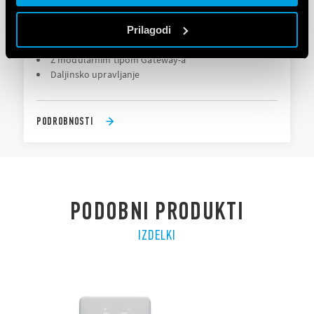
TIP 1CB190050007PQA - BLISS2 KIT Z
MODULARNIM GATEWAY-EM
Prilagodi
Z modularnim tipom Gateway-a
Daljinsko upravljanje
PODROBNOSTI
PODOBNI PRODUKTI
IZDELKI