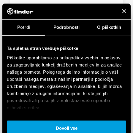
Potrdi
Podrobnosti
O piškotkih
TIP 1C.B1 – PAMETNI TERMOSTAT | BLISS2
Pametni Termostat
Ta spletna stran vsebuje piškotke
RF 868MHz komunikacija z dolgim dosegom
Piškotke uporabljamo za prilagoditev vsebin in oglasov,
za zagotavljanje funkcij družbenih medijev in za analize
PODROBNOSTI
našega prometa. Poleg tega delimo informacije o vaši
uporabi našega mesta z našimi partnerji s področja
družbenih medijev, oglaševanja in analitike, ki jih morda
kombinirajo z drugimi informacijami, ki ste jim jih
posredovali ali pa so jih zbrali skozi vašo uporabo
njihovih storitev.
Cookie policy.
Dovoli vse