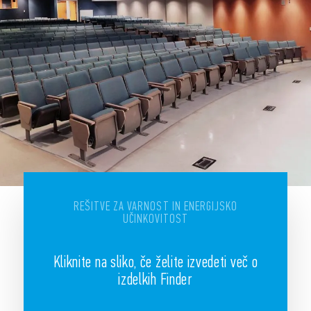
REŠITVE ZA VARNOST IN ENERGIJSKO
UČINKOVITOST
Kliknite na sliko, če želite izvedeti več o
izdelkih Finder