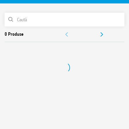
Bobină în C.A.
Montare în doză sau pe panou
LISTA DE PRODUSE
Materialul de contact nu conţine Cadmiu
DOCUMENTAȚIE
APROBĂRI
VIDEO