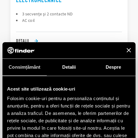
ELECTROMECANICE
3 secvențe și 2 contacte ND
AC coil
DETALII
Consimțământ
Detalii
Despre
Acest site utilizează cookie-uri
Folosim cookie-uri pentru a personaliza conținutul și
anunțurile, pentru a oferi funcții de rețele sociale și pentru
TIPUL 26.08 RELEE PAS CU PAS
a analiza traficul. De asemenea, le oferim partenerilor de
ELECTROMECANICE
rețele sociale, de publicitate și de analize informații cu
privire la modul în care folosiți site-ul nostru. Aceștia le
4 secvențe și 2 contacte ND
pot combina cu alte informații oferite de dvs. sau culese