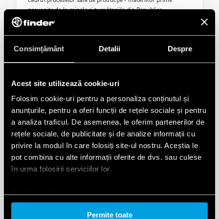
provenite de la minele și turnătoriile din Republica
Democratică Congo.
Consimțământ
Detalii
Despre
DESCARCĂ
Acest site utilizează cookie-uri
Folosim cookie-uri pentru a personaliza conținutul și
anunțurile, pentru a oferi funcții de rețele sociale și pentru
a analiza traficul. De asemenea, le oferim partenerilor de
rețele sociale, de publicitate și de analize informații cu
privire la modul în care folosiți site-ul nostru. Aceștia le
Proposition 65
pot combina cu alte informații oferite de dvs. sau culese
în urma folosirii serviciilor lor.
Proposition 65 or Prop 65, is officially known as the
California Safe Drinking Water and Toxic Enforcement Act of
Cookie policy.
1986.
Permite toate