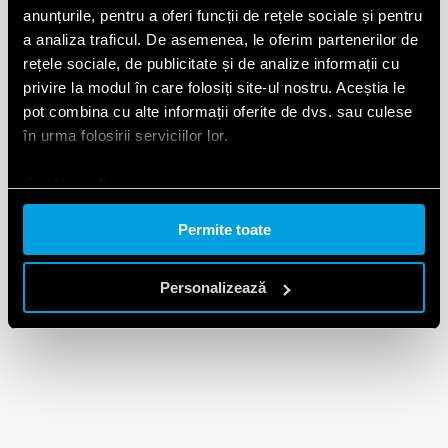
smarthome.findernet.com, findernet.com
anunțurile, pentru a oferi funcții de rețele sociale și pentru
a analiza traficul. De asemenea, le oferim partenerilor de
Starea dumneavoastră actuală: Respinge.
rețele sociale, de publicitate și de analize informații cu
Schimbați consimțământul dumneavoastră
privire la modul în care folosiți site-ul nostru. Aceștia le
pot combina cu alte informații oferite de dvs. sau culese
Declaraţie cookie-uri actualizată ultima oară
în urma folosirii serviciilor lor.
în data de 31/07/2026 by
Cookiebot
:
Necesare (21)
Cookie policy.
Cookie-urile necesare ajută la a face un site
Permite toate
utilizabil prin activarea funcţiilor de bază,
precum navigarea în pagină şi accesul la
Personalizează
zonele securizate de pe site. Site-ul nu
poate funcţiona corespunzător fără aceste
cookie-uri.
Denumi
Furnizo
Scop
Durat
re
r
a
maxi
mă