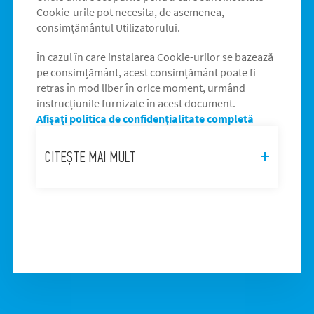
Cookie-urile pot necesita, de asemenea,
consimțământul Utilizatorului.
În cazul în care instalarea Cookie-urilor se bazează
pe consimțământ, acest consimțământ poate fi
retras în mod liber în orice moment, urmând
instrucțiunile furnizate în acest document.
Afișați politica de confidențialitate completă
CITEȘTE MAI MULT
Acest site utilizează cookie-uri.
Folosim cookie-uri pentru a personaliza
conținutul și anunțurile, pentru a oferi funcții
de rețele sociale și pentru a analiza traficul.
De asemenea, le oferim partenerilor de rețele
sociale, de publicitate și de analize informații
cu privire la modul în care folosiți site-ul
nostru. Aceștia le pot combina cu alte