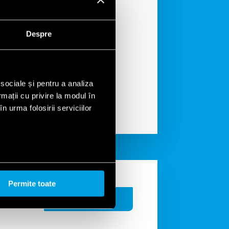
igurare ușoară a ceasurilor
arelor FINDER cu ajutorul
gia NFC (Near Field Communication).
Despre
 sociale și pentru a analiza
rmații cu privire la modul în
n urma folosirii serviciilor
Permite toate
CONTACTAȚI-NE