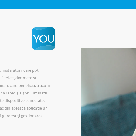
 instalatori, care pot
 fi relee, dimmere și
finali, care beneficiază acum
na rapid și ușor iluminatul,
lte dispozitive conectate.
ac din această aplicație un
igurarea și gestionarea