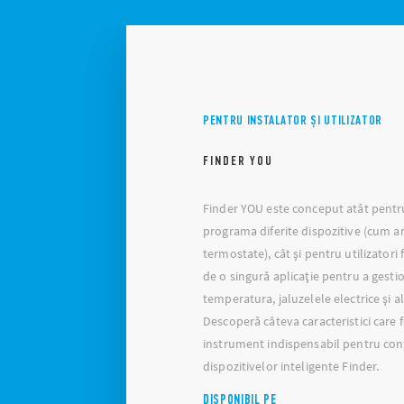
PENTRU INSTALATOR ȘI UTILIZATOR
FINDER YOU
Finder YOU este conceput atât pentru
programa diferite dispozitive (cum ar
termostate), cât și pentru utilizatori 
de o singură aplicaţie pentru a gestio
temperatura, jaluzelele electrice și a
Descoperă câteva caracteristici care f
instrument indispensabil pentru conf
dispozitivelor inteligente Finder.
DISPONIBIL PE