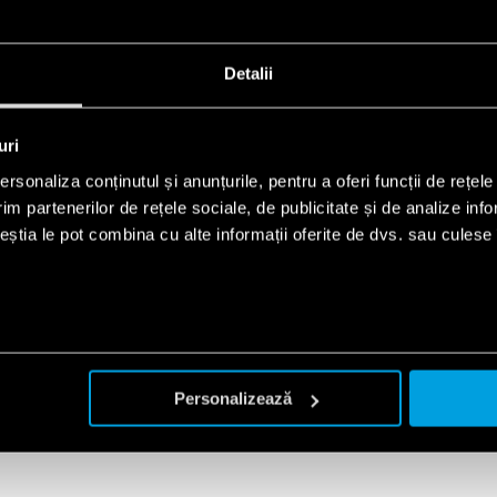
FINDER Toolbox permite o conf
programabile și a temporizato
smartphone-ului prin tehnolo
Detalii
DISPONIBIL PE
uri
rsonaliza conținutul și anunțurile, pentru a oferi funcții de rețele
im partenerilor de rețele sociale, de publicitate și de analize info
ceștia le pot combina cu alte informații oferite de dvs. sau culese î
Personalizează
Experții noștri îți vor oferi suportul tehnic și comercial
de care ai nevoie.