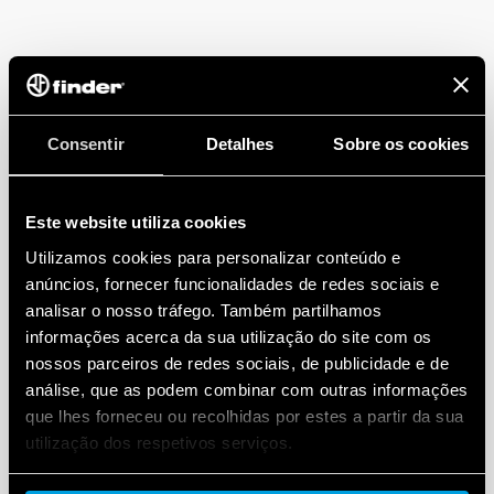
Consentir
Detalhes
Sobre os cookies
Este website utiliza cookies
Utilizamos cookies para personalizar conteúdo e
anúncios, fornecer funcionalidades de redes sociais e
analisar o nosso tráfego. Também partilhamos
informações acerca da sua utilização do site com os
CERTIFICAMOS NOSSO COMPROMISSO
nossos parceiros de redes sociais, de publicidade e de
análise, que as podem combinar com outras informações
que lhes forneceu ou recolhidas por estes a partir da sua
Cumprimento as regulamentações ambientais
utilização dos respetivos serviços.
nacionais e internacionais é parte fundamental da
Finder, um compromisso que se traduz em um