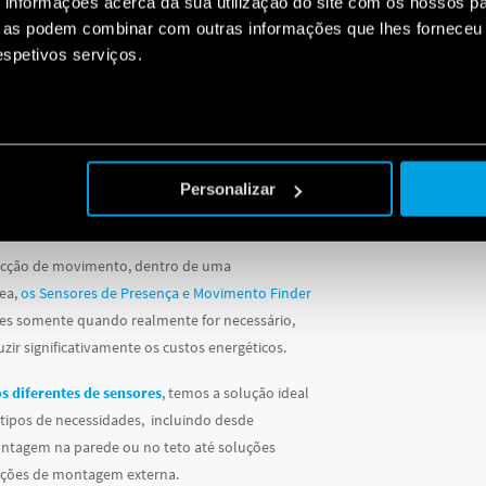
informações acerca da sua utilização do site com os nossos pa
ue as podem combinar com outras informações que lhes forneceu 
respetivos serviços.
Personalizar
ecção de movimento, dentro de uma
ea,
os Sensores de Presença e Movimento Finder
es somente quando realmente for necessário,
zir significativamente os custos energéticos.
s diferentes de sensores
, temos a solução ideal
 tipos de necessidades, incluindo desde
ntagem na parede ou no teto até soluções
ções de montagem externa.