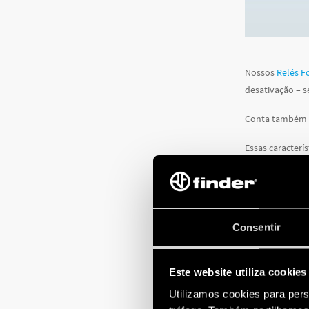
Nossos
Relés Fo
desativação – s
Conta também co
Essas caracterí
Consentir
Este website utiliza cookies
Utilizamos cookies para pers