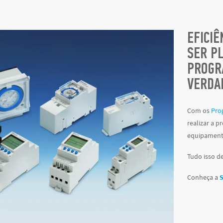
EFICIÊ
SER P
PROGR
VERDA
Com os
Pro
realizar a p
equipamento
Tudo isso de
Conheça a
S