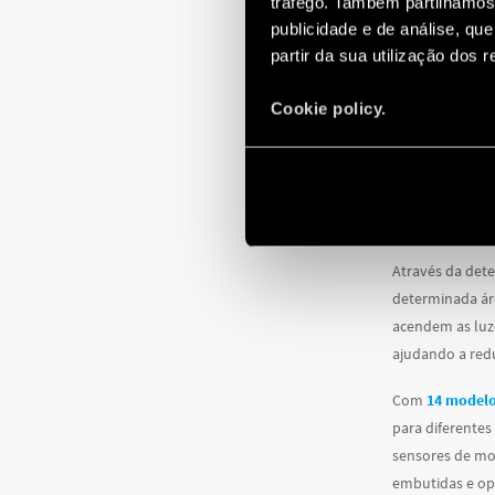
tráfego. Também partilhamos 
publicidade e de análise, q
partir da sua utilização dos 
Cookie policy.
Através da det
determinada ár
acendem as luz
ajudando a redu
Com
14 modelo
para diferentes
sensores de mo
embutidas e op