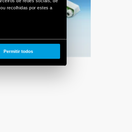
rceiros de redes sociais, de
ou recolhidas por estes a
Permitir todos