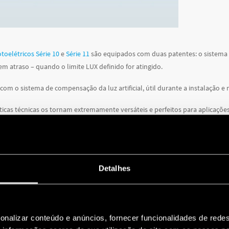
toelétricos Série 10
e
Série 11
são equipados com duas patentes: o sistema “
em atraso – quando o limite LUX definido for atingido.
m o sistema de compensação da luz artificial, útil durante a instalação e n
sticas técnicas os tornam extremamente versáteis e perfeitos para aplicações 
Detalhes
onalizar conteúdo e anúncios, fornecer funcionalidades de redes