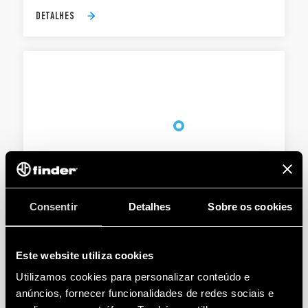
DETALHES
TIPO 18.5K - SENSOR DE MOVIMENTO E
PRESENÇA KNX
Consentir
Detalhes
Sobre os cookies
2 saídas (telegramas de dados) para controle de
carga (iluminação, HVAC etc.)
Ajuste de brilho e sensibilidade
Este website utiliza cookies
Utilizamos cookies para personalizar conteúdo e
anúncios, fornecer funcionalidades de redes sociais e
DETALHES