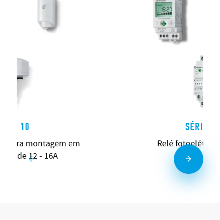
ÉRIE 10
SÉRIE 1
ico para montagem em
Relé fotoelétrico
 parede 12 - 16A