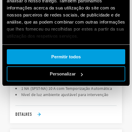
analisar o nosso tráfego. Também partilhamos
informações acerca da sua utilização do site com os
nossos parceiros de redes sociais, de publicidade e de
análise, que as podem combinar com outras informações
que lhes forneceu ou recolhidas por estes a partir da sua
utilização dos respetivos serviços.
Cookie policy.
Permitir todos
TIPO 18.71 - SENSOR DE MOVIMENTO PIR
AJUSTÁVEL PARA INSTALAÇÃO DE SOBREPOR
EM AMBIENTE INTERNO
Personalizar
1 NA (SPST-NA) 10 A com Temporização Automática
Nível de luz ambiente ajustável para intervenção
DETALHES