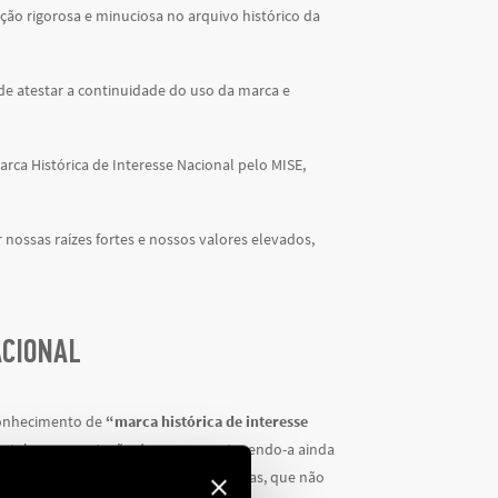
ação rigorosa e minuciosa no arquivo histórico da
de atestar a continuidade do uso da marca e
ca Histórica de Interesse Nacional pelo MISE,
 nossas raízes fortes e nossos valores elevados,
ACIONAL
conhecimento de
“marca histórica de interesse
ortalece a reputação da marca, protegendo-a ainda
falsificações ou utilizações inadequadas, que não