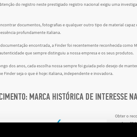
btenção do registro neste prestigiado registro nacional exigiu uma investig
encontrar documentos, fotografias e qualquer outro tipo de material capaz 
 essência profundamente italiana.
 documentação encontrada, a Finder foi recentemente reconhecida como Mar
autenticidade que sempre distinguiu a nossa empresa e os seus produtos.
longo dos anos, cada escolha nossa sempre foi guiada pelo desejo de manter
 Finder seja o que é hoje: italiana, independente e inovadora.
IMENTO: MARCA HISTÓRICA DE INTERESSE N
Obter o re
nacional”
f
mais contra 