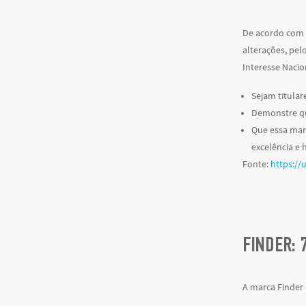
De acordo com o
alterações, pelo
Interesse Nacion
Sejam titular
Demonstre qu
Que essa mar
excelência e 
Fonte:
https://
FINDER: 
A marca Finder