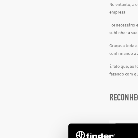
No entanto, a o
empresa.
Foi necessário 
sublinhar a sua
Graças a toda a
confirmando a 
É fato que, ao 
fazendo com que
RECONHEC