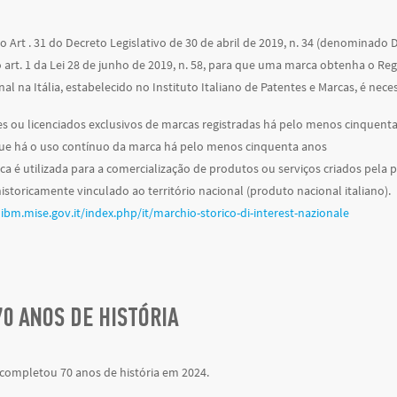
 Art . 31 do Decreto Legislativo de 30 de abril de 2019, n. 34 (denominado 
 art. 1 da Lei 28 de junho de 2019, n. 58,
para que uma marca obtenha o Regis
al na Itália, estabelecido no Instituto Italiano de Patentes e Marcas, é nece
es ou licenciados exclusivos de marcas registradas há pelo menos cinquent
e há o uso contínuo da marca há pelo menos cinquenta anos
ca é
utilizada para a comercialização de produtos ou serviços criados pel
historicamente vinculado ao território nacional (produto nacional italiano).
uibm.mise.gov.it/index.php/it/marchio-storico-di-interest-nazionale
70 ANOS DE HISTÓRIA
 completou 70 anos de história em 2024.