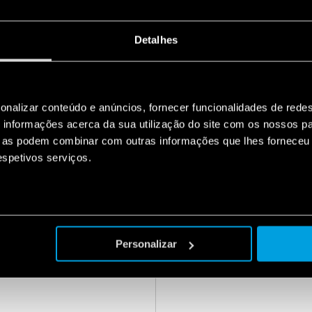
cumpram a p
Além disso,
Detalhes
do patrimôn
seus cliente
Esta conqui
onalizar conteúdo e anúncios, fornecer funcionalidades de redes
sustentabili
informações acerca da sua utilização do site com os nossos pa
visibilidad
ue as podem combinar com outras informações que lhes forneceu 
identidade p
respetivos serviços.
E NO ESCRITÓRIO DA
UM NOVO SLOGAN PARA A
Personalizar
M O PROJETO
REFLETE NOSSA EVOLUÇÃ