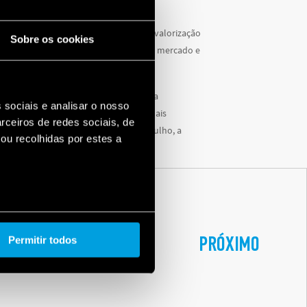
olítica da empresa.
 representa um importante avanço na valorização
Sobre os cookies
io da empresa e um diferencial para o mercado e
s.
sta confirma ainda mais importância da
 sociais e analisar o nosso
dade e da excelência italiana, dando mais
rceiros de redes sociais, de
e a uma marca que representa, com orgulho, a
ou recolhidas por estes a
rodutiva da Itália.
 MARCA FINDER
PRÓXIMO
Permitir todos
O