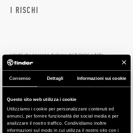
I rischi che possono derivare dai fulmini e dalle
sovratensioni di origine atmosferica sono molteplici e di
gravità diverse. In ordine crescente si può incorrere in
danni come:
Danneggiamento di un’attrezzatura, con la
conseguenza di un fermo macchina.
Danneggiamento completo o parziale di un impianto
Consenso
Dettagli
Informazioni sui cookie
elettrico.
Incendio di edifici, con il rischio di perdita di opere di
valore e rischio per la sicurezza delle persone.
Questo sito web utilizza i cookie
Morte di persone.
Utilizziamo i cookie per personalizzare contenuti ed
Le tecnologie attualmente in uso possiedono un proprio
annunci, per fornire funzionalità dei social media e per
livello di immunità alle sovratensioni.
analizzare il nostro traffico. Condividiamo inoltre
informazioni sul modo in cui utilizza il nostro sito con i