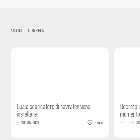
Quale scaricatore di sovratensione
Decreto r
installare
momento 
-
AGO
05
,
2021
5
min
-
LUG
01
,
20