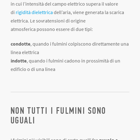
in cui l’intensità del campo elettrico supera il valore
di
rigidità dielettrica
dell’aria, viene generata la scarica
elettrica. Le sovratensioni di origine
atmosferica possono essere di due tipi:
condotte
, quando i fulmini colpiscono direttamente una
linea elettrica
indotte
, quando i fulmini cadono in prossimità di un
edificio o di una linea
NON TUTTI I FULMINI SONO
UGUALI
I fulmini più visibili sono di certo quelli fra
nuvola e