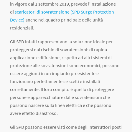
Gli SPD infatti rappresentano la soluzione ideale per
proteggersi dal rischio di sovratensioni: di rapida
applicazione e diffusione, rispetto ad altri sistemi di
protezione alle sovratensioni sono economici, possono
essere aggiunti in un impianto preesistente e
funzionano perfettamente se scelti e installati
correttamente. Il loro compito è quello di proteggere
persone e apparecchiature dalle sovratensioni che
possono nascere sulla linea elettrica e che possono
avere effetto disastroso.
Gli SPD possono essere visti come degli interruttori posti
in parallelo alla linea elettrica da proteggere: alla
tensione nominale (es. 230 V) sono degli interruttori
aperti, presentano ai capi un’elevata impedenza
(teoricamente infinita) che, in presenza di una