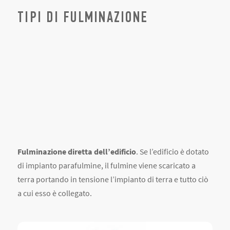
TIPI DI FULMINAZIONE
Fulminazione diretta dell’edificio
. Se l’edificio è dotato
di impianto parafulmine, il fulmine viene scaricato a
terra portando in tensione l’impianto di terra e tutto ciò
a cui esso è collegato.
Fulminazione indiretta dell’edificio
. Le sovratensioni
sono generate dal campo magnetico associato alla