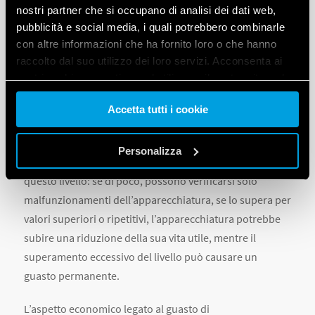
nostri partner che si occupano di analisi dei dati web,
Come mostra la Figura 1, finché la sovratensione rimane
pubblicità e social media, i quali potrebbero combinarle
al di sotto del livello di immunità, il funzionamento
con altre informazioni che ha fornito loro o che hanno
raccolto dal suo utilizzo dei loro servizi. Acconsenta ai
dell’apparecchio non viene compromesso. Il problema si
nostri cookie se continua ad utilizzare il nostro sito web.
presenta nel momento in cui la sovratensione supera
questo livello: se di poco, possono verificarsi solo
Accetta tutti i cookie
Vai alla Cookie Policy complet
a
malfunzionamenti dell’apparecchiatura, se lo supera per
valori superiori o ripetitivi, l’apparecchiatura potrebbe
Personalizza
subire una riduzione della sua vita utile, mentre il
superamento eccessivo del livello può causare un
guasto permanente.
L’aspetto economico legato al guasto di
un’apparecchiatura non va sottovalutato. Oltre al costo
per la sostituzione, è importante considerare anche i
danni economici causati dai relativi disservizi, nonché il
rischio di incorrere in conseguenze ben più gravi come