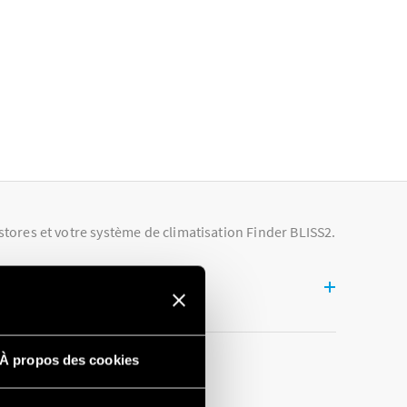
 stores et votre système de climatisation Finder BLISS2.
facilement depuis votre smartphone ou via votre assistant
À propos des cookies
série 13
, les
variateurs de lumière de la série 15
et les