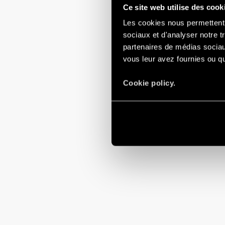
accessoires de la gamme
tels que la
gateway
pour la gestion
Ce site web utilise des cook
BEYON
qui ne nécessite aucune recharge.
Les cookies nous permettent d
Découvrez tous les
produits Finder pour le secteur civil et te
sociaux et d'analyser notre t
partenaires de médias sociaux
vous leur avez fournies ou qu'
Cookie policy.