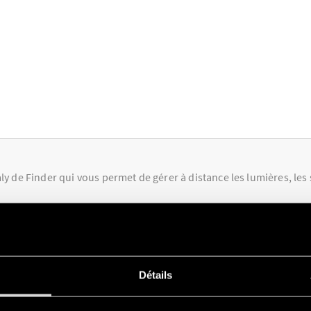
ly de Finder qui vous permet de gérer à distance les lumières, les
ndre votre maison intelligente, en quelques étapes simples, et la gérer 
Détails
outons muraux sans fils de la
série 013
, les
télérupteurs Bluetooth de la 