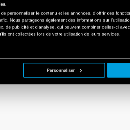
 intelligente du système, l’
amplificateur de portée
pour étendre la portée 
ies.
e personnaliser le contenu et les annonces, d'offrir des fonctio
rtiaire
sur la page dédiée ou
contactez-nous
pour des informations techn
rafic. Nous partageons également des informations sur l'utilisati
, de publicité et d'analyse, qui peuvent combiner celles-ci avec
ils ont collectées lors de votre utilisation de leurs services.
Personnaliser