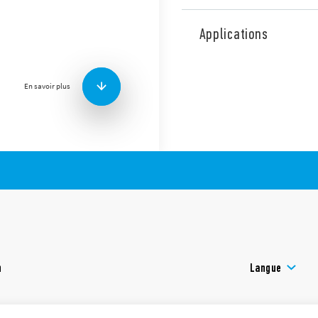
Amplificateur de portée Blu
permet d’étendre la portée
Applications
champ libre et est utilisé l
smartphone ne peuvent com
raison d’une distance trop i
En savoir plus
Plug and Play, il n’a donc p
également d’une LED indiq
n
Langue