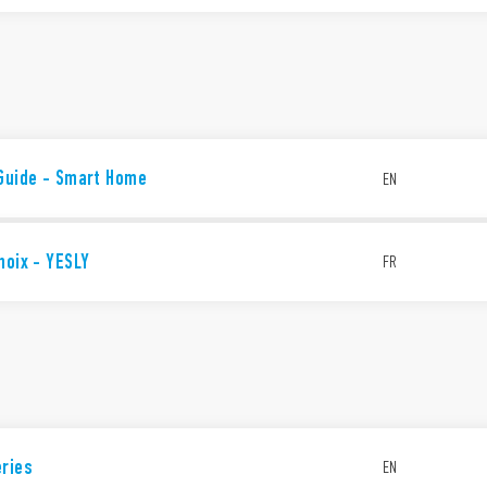
 Guide - Smart Home
EN
hoix - YESLY
FR
eries
EN