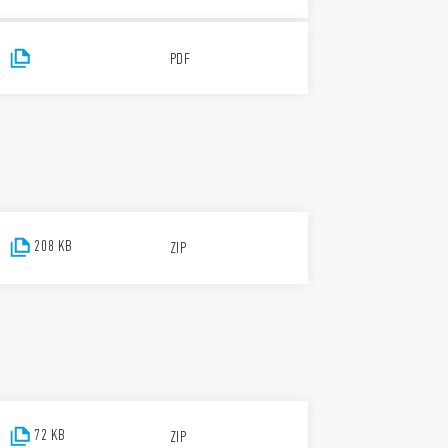
PDF
208 KB
ZIP
72 KB
ZIP