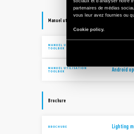
sociaux et d'analyser notre t
partenaires de médias sociaux
vous leur avez fournies ou qu'
Manuel utilisation Toolbox
Cookie policy.
MANUEL UTILISATION
iOS opera
TOOLBOX
MANUEL UTILISATION
Android o
TOOLBOX
Brochure
Lighting 
BROCHURE