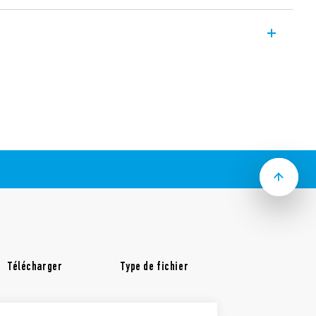
etooth avec connecteur USB 5V – 0.5 A. Il
 du système YESLY d’environ 10 mètres en
orsque les boutons poussoirs sans fil ou le
muniquer avec les appareils YESLY en
mportante. Cet appareil est un dispositif
as besoin d’être configuré. Il dispose
uant son bon fonctionnement.
Télécharger
Type de fichier