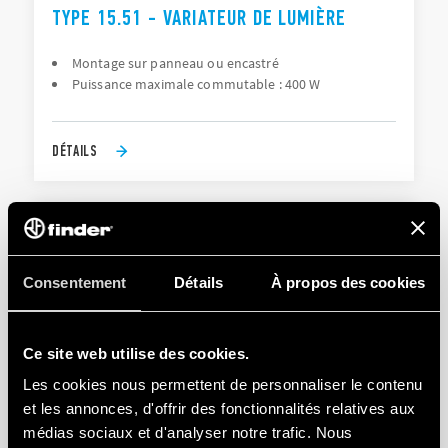
TYPE 15.51 - VARIATEUR DE LUMIÈRE
Montage sur panneau ou encastré
Puissance maximale commutable : 400 W
DÉTAILS
Consentement
Détails
À propos des cookies
Ce site web utilise des cookies.
TYPE 15.71 - VARIATEUR BLUETOOTH YESLY
Les cookies nous permettent de personnaliser le contenu
et les annonces, d'offrir des fonctionnalités relatives aux
Puissance maximale dimmable 200 W
médias sociaux et d'analyser notre trafic. Nous
7 fonctions sélectionnables selon le type de charge