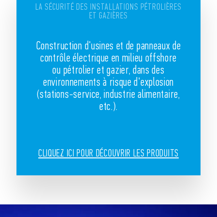
LA SÉCURITÉ DES INSTALLATIONS PÉTROLIÈRES
ET GAZIÈRES
Construction d'usines et de panneaux de
contrôle électrique en milieu offshore
ou pétrolier et gazier, dans des
environnements à risque d'explosion
(stations-service, industrie alimentaire,
etc.).
CLIQUEZ ICI POUR DÉCOUVRIR LES PRODUITS