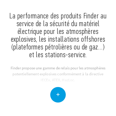
La performance des produits Finder au
service de la sécurité du matériel
électrique pour les atmosphères
explosives, les installations offshores
(plateformes pétrolières ou de gaz…)
et les stations-service.
Finder propose une gamme de relais pour les atmosphères
potentiellement explosives conformément à la directive
IECEx, ATEX, HazLoc.
Des produits polyvalents qui peuvent être utilisés dans des
endroits tels que les usines chimiques et pétrochimiques,
dans l’industrie pharmaceutique et là où il existe des
systèmes de réfrigération et de climatisation.
L’utilisation de ce type d’appareils améliore
considérablement la sécurité des systèmes