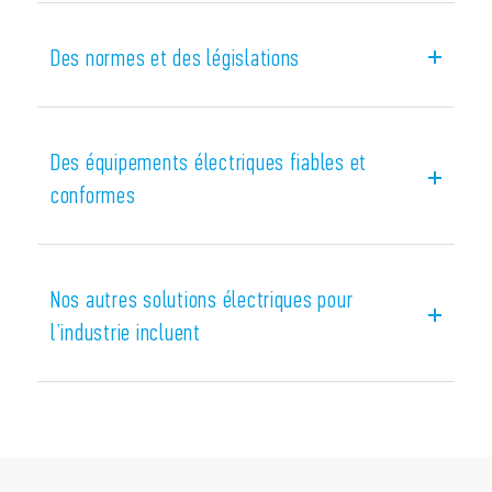
Finder est expert dans la protection des
d’équipements électriques pour les applications
Des normes et des législations
les plus diverses allant du secteur alimentaire aux
systèmes de levage jusqu’aux secteurs sensibles
évoluant en zones ATEX.
Des équipements électriques fiables et
Une gamme d’interfaces modulaires à relais Finder
conformes
est conforme à la directive IECEx, ATEX, HazLoc et
est un mode de protection efficace du matériel et
des équipements électriques.
Nos autres solutions électriques pour
Les produits de cette gamme sont donc utilisables
l’industrie incluent
dans la construction des panneaux de contrôle
programmables, des panneaux de distribution
électrique ou des tableaux électriques pour les
atmosphères explosives, les installations off-shore
ou les environnements sensibles ou un risque