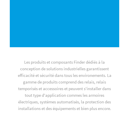
Les produits et composants Finder dédiés à la
conception de solutions industrielles garantissent
efficacité et sécurité dans tous les environements. La
gamme de produits comprend des relais, relais
temporisés et accessoires et peuvent s'installer dans
tout type d'application commes les armoires
électriques, systèmes automatisés, la protection des
installations et des équipements et bien plus encore.