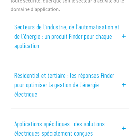
toute sécurité, quel que soit le secteur d’activité ou le
domaine d’application.
Secteurs de l’industrie, de l’automatisation et
de l’énergie : un produit Finder pour chaque
application
Avec sa large gamme de relais disposant d’une
technologie avancée, de composants ou
Résidentiel et tertiaire : les réponses Finder
d’accessoires, Finder est présent dans les
pour optimiser la gestion de l’énergie
entreprises
, les
collectivités
et depuis l’origine de
électrique
sa création, partout dans le
secteur industriel
:
dans les armoires électriques, dans les systèmes
automatisés (packaging, emballage) ou de
protection des installations (levage, manutention),
Applications spécifiques : des solutions
jusqu’aux applications les plus spécifiques pour
électriques spécialement conçues
des domaines tels que le secteur énergétique, le