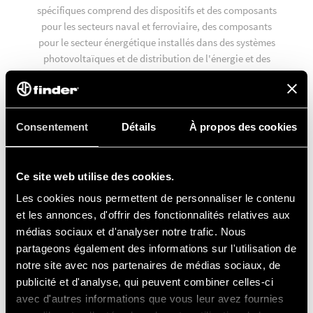
spécifiques comprend des dispositifs et des composants
pour les secteurs naval et ferroviaire, des composants
pour le secteur énergétique installés dans des systèmes
photovoltaïques et de distribution de l'énergie et des
produits spécifiques dédiés à la mobilité verte.
Consentement
Détails
À propos des cookies
SOLUTIONS
Ce site web utilise des cookies.
Les cookies nous permettent de personnaliser le contenu
SAINT NICHOLAS SCHOOL D'ALPHAVILLE
et les annonces, d'offrir des fonctionnalités relatives aux
médias sociaux et d'analyser notre trafic. Nous
partageons également des informations sur l'utilisation de
STADE LOUJNIKI DE MOSCOU
notre site avec nos partenaires de médias sociaux, de
publicité et d'analyse, qui peuvent combiner celles-ci
avec d'autres informations que vous leur avez fournies
ÉCLAIRAGE PUBLIC DE LA VILLE DE RAGUSE