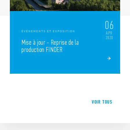
06
ÉVÉNEMENTS ET EXPOSITION
APR
2020
Mise à jour - Reprise de la
production FINDER
VOIR TOUS