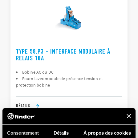
TYPE 58.P3 - INTERFACE MODULAIRE À
RELAIS 10A
Bobine AC ou DC
Fourni avec module de présence tension et
protection bobine
DÉTAILS
Consentement
Détails
À propos des cookies