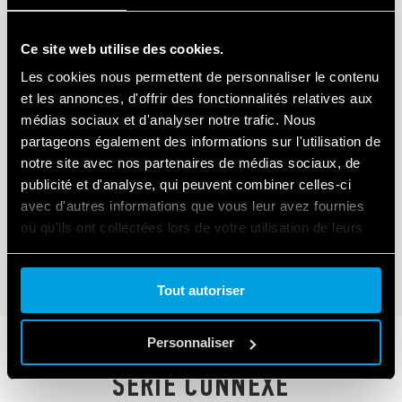
Ce site web utilise des cookies.
Les cookies nous permettent de personnaliser le contenu
et les annonces, d'offrir des fonctionnalités relatives aux
TYPE 58.P4 - INTERFACE MODULAIRE À
médias sociaux et d'analyser notre trafic. Nous
RELAIS 7A
partageons également des informations sur l'utilisation de
notre site avec nos partenaires de médias sociaux, de
Bobine AC ou DC
publicité et d'analyse, qui peuvent combiner celles-ci
Fourni avec module de présence tension et
avec d'autres informations que vous leur avez fournies
protection bobine
ou qu'ils ont collectées lors de votre utilisation de leurs
services.
DÉTAILS
Tout autoriser
Cookie policy.
Personnaliser
SÉRIE CONNEXE