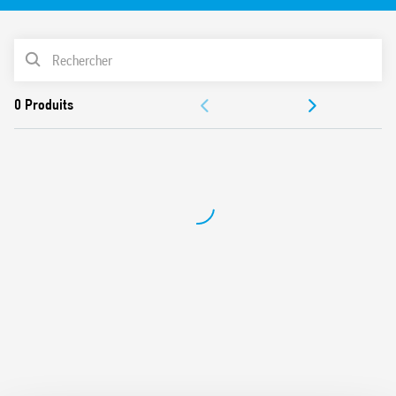
Fourni avec circuit de présence tension et protection
bobine
LISTE DES PRODUITS
Etrier plastique pour le maintien et l’extraction du relais
UL Listing (pour la combinaison relais + support)
ACCESSOIRES
Montage sur rail 35 mm (EN 60715)
DOCUMENTATIONS
CERTIFICATIONS