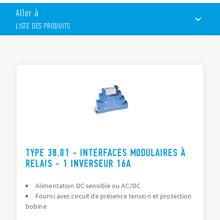
Largeur 6.2 ou 14 mm
Aller à
Alimentation DC ou AC/DC
Version spéciale : circuit supprimant les effets de courant
LISTE DES PRODUITS
continu
Version temporisée
Bornes à cage et à ressort
LISTE DES PRODUITS
Les interfaces modulaires à relais de la Série 38 sont utilisées
ACCESSOIRES
pour les
armoires électriques
.
DOCUMENTATIONS
CERTIFICATIONS
TYPE 38.01 - INTERFACES MODULAIRES À
RELAIS - 1 INVERSEUR 16A
Alimentation DC sensible ou AC/DC
Fourni avec circuit de présence tension et protection
bobine