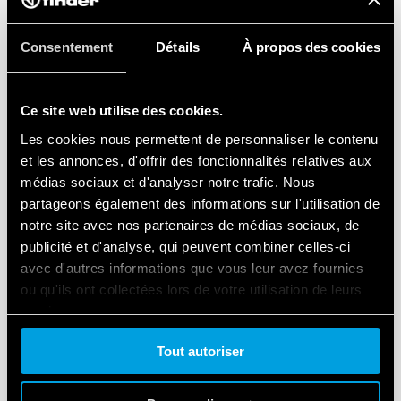
TYPE 38.52 - INTERFACES MODULAIRES À
Consentement
Détails
À propos des cookies
RELAIS - 2 INVERSEURS 8A
Alimentation DC sensible ou AC/DC
Ce site web utilise des cookies.
Fourni avec circuit de présence tension et protection
bobine
Les cookies nous permettent de personnaliser le contenu
et les annonces, d'offrir des fonctionnalités relatives aux
médias sociaux et d'analyser notre trafic. Nous
DÉTAILS
partageons également des informations sur l'utilisation de
notre site avec nos partenaires de médias sociaux, de
publicité et d'analyse, qui peuvent combiner celles-ci
avec d'autres informations que vous leur avez fournies
ou qu'ils ont collectées lors de votre utilisation de leurs
services.
Tout autoriser
Cookie policy.
TYPE 38.61 - INTERFACE MODULAIRE À