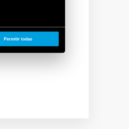
es y accesorios para
Permitir todas
serie 39 y los relés de