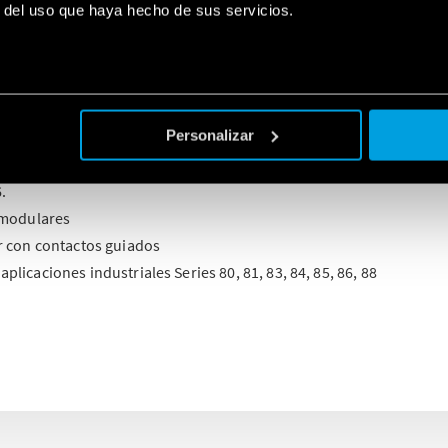
r del uso que haya hecho de sus servicios.
componentes Finder para la industria incluye relés, temporizador
s. En particular:
ED para armarios y conmutadores de iluminación
de sobretensión
Personalizar
 control de voltaje o corriente
ulos y temporizadores conformes a ATEX, como los interfaces de la 
.
 modulares
r con contactos guiados
licaciones industriales Series 80, 81, 83, 84, 85, 86, 88