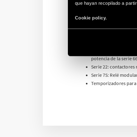
que hayan recopilado a parti
La gama de productos y 
todo tipo de aplicacione
Cookie policy.
Serie 7L: Lámparas L
Serie 7P: pararrayos 
Serie 70 – 71: Relés de
Relés, interfaces, mód
potencia de la serie 66
Serie 22: contactores
Serie 7S: Relé modula
Temporizadores para ap