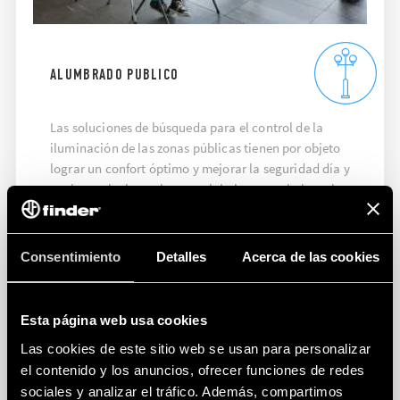
ALUMBRADO PUBLICO
Las soluciones de búsqueda para el control de la
iluminación de las zonas públicas tienen por objeto
lograr un confort óptimo y mejorar la seguridad día y
noche, y al mismo tiempo minimizar y optimizar el
consumo de energía.
AVERIGÜE MÁS...
Consentimiento
Detalles
Acerca de las cookies
Esta página web usa cookies
Las cookies de este sitio web se usan para personalizar
el contenido y los anuncios, ofrecer funciones de redes
sociales y analizar el tráfico. Además, compartimos