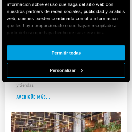
información sobre el uso que haga del sitio web con
nuestros partners de redes sociales, publicidad y análisis
web, quienes pueden combinarla con otra información
que les haya proporcionado o que hayan recopilado a
partir del uso que haya hecho de sus servicios.
Cookie policy.
Permitir todas
APLICACIONES COMERCIALES
Personalizar
La gama de Finder para aplicaciones comerciales
incluye productos para uso en hoteles, restaurantes
y tiendas.
AVERIGÜE MÁS...