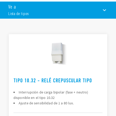
Doble interrupción
Ve a
Doble regulación y doble salida.
Grado de protección IP54
Lista de tipos
Variante especial que cumple con las especificaciones
ENEL para alumbrado público (Tabla IC01A y
especificaciones de construcción) – (tipo 10.61)
LISTA DE TIPOS
DOCUMENTACIÓN
APROBACIONES
TIPO 10.32 - RELÉ CREPUSCULAR TIPO
Interrupción de carga bipolar (fase + neutro)
disponible en el tipo 10.32
Ajuste de sensibilidad de 1 a 80 lux.