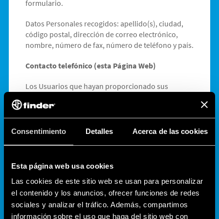
formulario.
Datos Personales recogidos: apellido(s), ciudad,
código postal, dirección de correo electrónico,
nombre, número de fax, número de teléfono y país.
Contacto telefónico (esta Página Web)
Los Usuarios que hayan proporcionado sus
números de teléfono podrán ser contactados para
fines comerciales o promocionales relacionados
con esta Página Web, así como para satisfacer las
solicitudes de asistencia.
Consentimiento
Detalles
Acerca de las cookies
Datos Personales recogidos: número de teléfono.
Esta página web usa cookies
Estadísticas
Los servicios contenidos en esta sección permiten
Las cookies de este sitio web se usan para personalizar
al Titular monitorizar y analizar el tráfico web y
el contenido y los anuncios, ofrecer funciones de redes
pueden ser utilizados para rastrear el
sociales y analizar el tráfico. Además, compartimos
comportamiento del Usuario.
información sobre el uso que haga del sitio web con