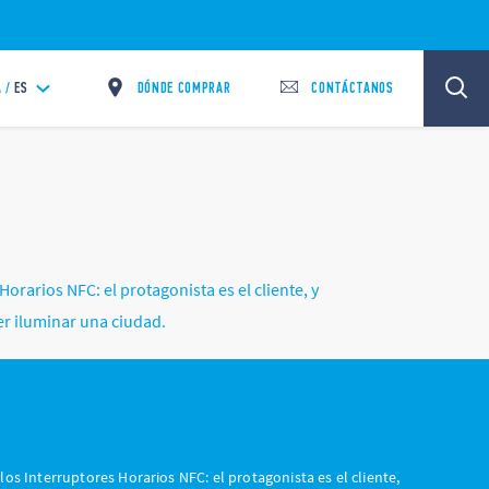
DÓNDE COMPRAR
CONTÁCTANOS
 /
ES
rarios NFC: el protagonista es el cliente, y
er iluminar una ciudad.
os Interruptores Horarios NFC: el protagonista es el cliente,