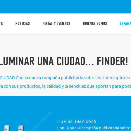
TE
NOTICIAS
FERIAS Y EVENTOS
QUIENES SOMOS
ESPANA
ILUMINAR UNA CIUDAD… FINDER!
IUDAD Con la nueva campaña publicitaria sobre los Interruptores Ho
a con sus productos, la calidad y la sencillez que aportan para pod
ILUMINA UNA CIUDAD
Con la nueva campaña publicitaria sobre l