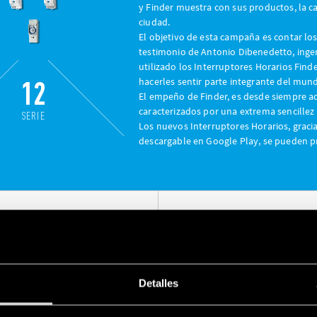
y Finder muestra con sus productos, la ca
ciudad.
El objetivo de esta campaña es contar los
testimonio de Antonio Dibenedetto, ingen
utilizado los Interruptores Horarios Find
12
hacerles sentir parte integrante del mund
El empeño de Finder, es desde siempre aq
caracterizados por una extrema sencillez
SERIE
Los nuevos Interruptores Horarios, gracia
descargable en Google Play, se pueden 
ILUMINAR EL MUNDO CON
DETECTOR DE PRESENCIA
NTERAS!!
KNX
Detalles