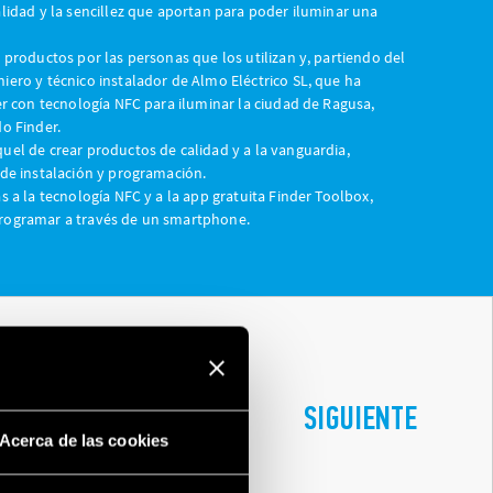
lidad y la sencillez que aportan para poder iluminar una
 productos por las personas que los utilizan y, partiendo del
iero y técnico instalador de Almo Eléctrico SL, que ha
er con tecnología NFC para iluminar la ciudad de Ragusa,
o Finder.
uel de crear productos de calidad y a la vanguardia,
 de instalación y programación.
s a la tecnología NFC y a la app gratuita Finder Toolbox,
programar a través de un smartphone.
 Y MOVIMIENTO
SIGUIENTE
Acerca de las cookies