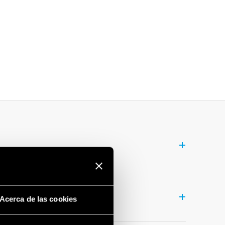
éctricos
.
2 en 1: la lámpara tiene un acoplamiento magnético para
Acerca de las cookies