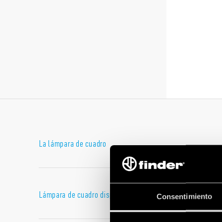
La lámpara de cuadro
La
lámpara de cuadro Finder
es una solución de diseño, con
Un producto extremadamente versátil, que se puede colocar e
fijación directa al armario o fijación magnética sobre un sop
Lámpara de cuadro disponible en dos versiones
Consentimiento