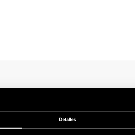
 bajo consumo energético, para la
iluminación de máquinas y cuadros el
n cualquier lugar del interior del cuadro eléctrico, gracias al montaje 
orte roscado.
Detalles