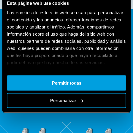
Esta página web usa cookies
Las cookies de este sitio web se usan para personalizar
el contenido y los anuncios, ofrecer funciones de redes
sociales y analizar el tráfico. Además, compartimos
DESDE HACE 70 AÑOS EL
información sobre el uso que haga del sitio web con
nuestros partners de redes sociales, publicidad y análisis
"CLIC" QUE ILUMINA LAS
web, quienes pueden combinarla con otra información
CASAS Y NO SOLO
que les haya proporcionado o que hayan recopilado a
partir del uso que haya hecho de sus servicios.
Las distintas versiones de telerruptores electromecánicos y
Cookie policy.
electrónicos garantizan, además de una elección de
Permitir todas
calidad, la posibilidad de seleccionar la mejor solución
para cada situación de aplicación.
Personalizar