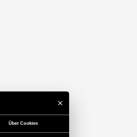
ner Stellgrößenvorgabe in Wasser-
 Verhältnisses von Frischluft zu Umluft,
 Industrie usw.
Über Cookies