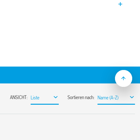
ngsversorgung
iene
den frontseitigen Wahlschalter, den
en Betrieb. In der Stellung A
 (0 … 10) V direkt vom
iefert.
 wird das Signal des
riert und das Signal (0 … 10) V direkt
entiometers, an der Vorderseite des
Analogwertes (0… 10) V wird über die 3
% und > 75% visualisiert.