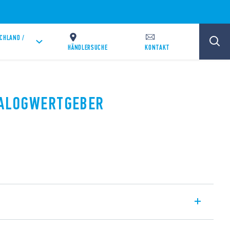
CHLAND /
HÄNDLERSUCHE
KONTAKT
NALOGWERTGEBER
 Auto-Hand mit Analogausgang (0… 10) V,