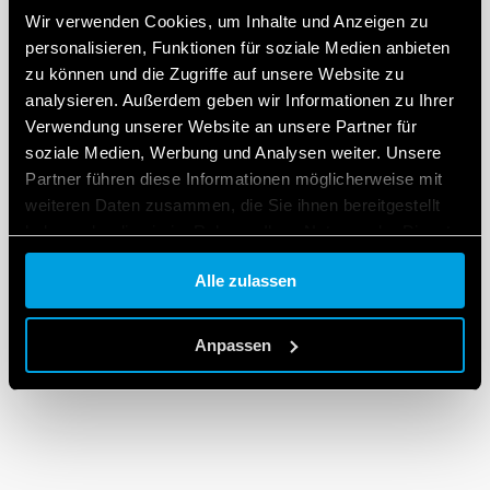
Wir verwenden Cookies, um Inhalte und Anzeigen zu
TYP 19.91 - LEISTUNGSRELAISMODUL 16 A
personalisieren, Funktionen für soziale Medien anbieten
zu können und die Zugriffe auf unsere Website zu
AgSnO2 Kontakte für hohe Beanspruchung, hoher
analysieren. Außerdem geben wir Informationen zu Ihrer
Einschaltstrom Stromlasten
Verwendung unserer Website an unsere Partner für
Gleichstromversorgung (12 oder 24 V)
soziale Medien, Werbung und Analysen weiter. Unsere
Partner führen diese Informationen möglicherweise mit
weiteren Daten zusammen, die Sie ihnen bereitgestellt
ANGABEN
haben oder die sie im Rahmen Ihrer Nutzung der Dienste
gesammelt haben.
Alle zulassen
Cookie policy.
Anpassen