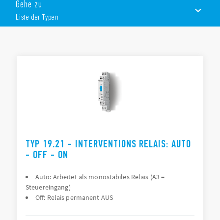
Gehe zu
Aufrechterhaltung des Betriebes bei gestörter Automatik
Ansteuerung von 2-stufigen Antrieben im Störungsfall
Liste der Typen
Manuelle Analogwert-Vorgabe für den Notbetrieb
Kompakte Bauform (11,2 – 17,5 – 35) mm
LISTE DER TYPEN
ZUBEHÖR
DOKUMENTATION
ZULASSUNGEN
TYP 19.21 - INTERVENTIONS RELAIS: AUTO
- OFF - ON
Auto: Arbeitet als monostabiles Relais (A3 =
Steuereingang)
Off: Relais permanent AUS