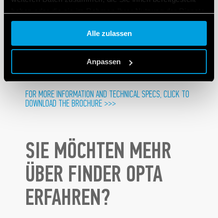
Schütze, Schaltnetzteile, Relais und viele andere
haben oder die sie im Rahmen Ihrer Nutzung der Dienste
Geräte können an OPTA angeschlossen werden,
gesammelt haben.
wobei alles lokal über HMI oder aus der Ferne dank
Alle zulassen
Echtzeit-Dashboards, die mit der intuitiven Arduino
Cookie policy.
Cloud (oder Diensten von Drittanbietern) erstellt
Anpassen
werden können, unter Kontrolle gehalten wird.
FOR MORE INFORMATION AND TECHNICAL SPECS, CLICK TO
DOWNLOAD THE BROCHURE >>>
SIE MÖCHTEN MEHR
ÜBER FINDER OPTA
ERFAHREN?