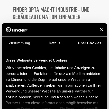
FINDER OPTA MACHT INDUSTRIE- UND
GEBÄUDEAUTOMATION EINFACHER
Die Anwendungsmöglichkeiten sind dank der
Leistung des Geräts, der Konnektivitätsoptionen und
Zustimmung
Details
Über Cookies
der einfach zu bedienenden, riesigen Bibliothek von
Skizzen/Programmen von Arduino wirklich endlos.
Kunden können OPTA leicht in ein bestehendes
Diese Webseite verwendet Cookies
Projekt integrieren, indem sie einfach die
Wir verwenden Cookies, um Inhalte und Anzeigen zu
Funktionalität der Geräte durch Hinzufügen einer
personalisieren, Funktionen für soziale Medien anbieten
Fernverbindung (über Bluetooth oder Wi-Fi)
zu können und die Zugriffe auf unsere Website zu
analysieren. Außerdem geben wir Informationen zu Ihrer
erweitern.
Verwendung unserer Website an unsere Partner für
Die Interoperabilität mit bestehenden Finder-Geräten
soziale Medien, Werbung und Analysen weiter. Unsere
Partner führen diese Informationen möglicherweise mit
ist ebenfalls problemlos möglich. Energiezähler,
weiteren Daten zusammen, die Sie ihnen bereitgestellt