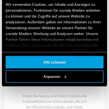
Wir verwenden Cookies, um Inhalte und Anzeigen zu
personalisieren, Funktionen für soziale Medien anbieten
zu können und die Zugriffe auf unsere Website zu
18
analysieren. Außerdem geben wir Informationen zu Ihrer
Verwendung unserer Website an unsere Partner für
soziale Medien, Werbung und Analysen weiter. Unsere
SERIEN
Partner führen diese Informationen möglicherweise mit
Bewegungs- und Präsenzmelder 10A
weiteren Daten zusammen, die Sie ihnen bereitgestellt
haben oder die sie im Rahmen Ihrer Nutzung der Dienste
gesammelt haben.
Alle zulassen
Cookie policy.
Anpassen
BUSINESS LÖSUNGEN
Finden Sie heraus, wie Finder-Produkte die
Energieeffizienz von Unternehmen, die sich
der Öffentlichkeit widmen, wie Hotels,