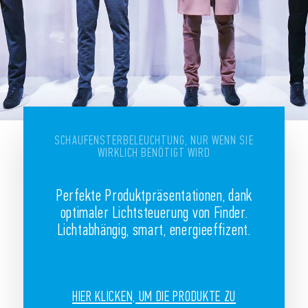
SCHAUFENSTERBELEUCHTUNG, NUR WENN SIE
WIRKLICH BENÖTIGT WIRD
Perfekte Produktpräsentationen, dank
optimaler Lichtsteuerung von Finder.
Lichtabhängig, smart, energieeffizent.
HIER KLICKEN, UM DIE PRODUKTE ZU