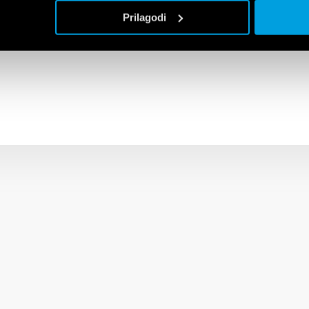
providing the flexibility of monitoring Undervoltage, Overvoltage
Prilagodi
symmetry and Neutral loss.