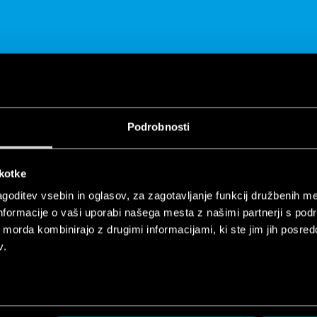
DELITI
Podrobnosti
škotke
goditev vsebin in oglasov, za zagotavljanje funkcij družbenih me
nformacije o vaši uporabi našega mesta z našimi partnerji s pod
ih morda kombinirajo z drugimi informacijami, ki ste jim jih posredov
elays | 70_71 Series | Finder
v.
ltage monitoring relays for single and three-phase applications.