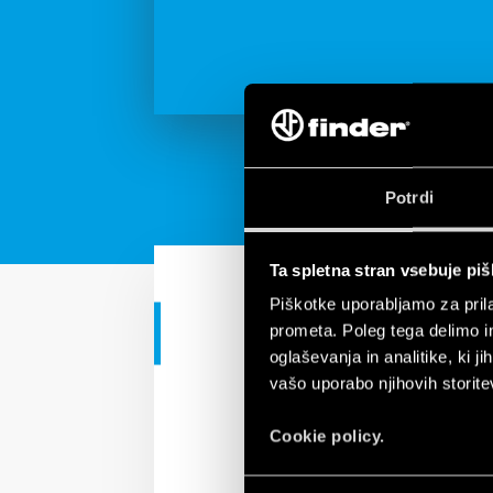
Potrdi
Ta spletna stran vsebuje pi
Piškotke uporabljamo za prila
prometa. Poleg tega delimo i
INDUSTRIJSKE APLIKACIJE
oglaševanja in analitike, ki j
Monitoring r
vašo uporabo njihovih storite
Cookie policy.
70 Series: Electronic vo