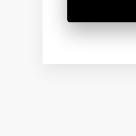
Multifunctional types, 
rotation, Phase loss, A