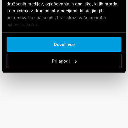
družbenih medijev, oglaševanja in analitike, ki jih morda
kombinirajo z drugimi informacijami, ki ste jim jih
posredovali ali pa so jih zbrali skozi vašo uporabo
njihovih storitev.
Cookie policy.
Dovoli vse
Prilagodi