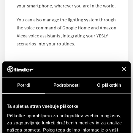
your smartphone, wherever you are in the world.
You can also manage the lighting system through
the voice command of Google Home and Amazon
Alexa voice assistants, integrating your YESLY
scenarios into your routines.
Potrdi
Podrobnosti
O piškotkih
Ta spletna stran vsebuje piškotke
Piškotke uporabljamo za prilagoditev vsebin in oglasov,
za zagotavljanje funkcij družbenih medijev in za analize
našega prometa. Poleg tega delimo informacije o vaši