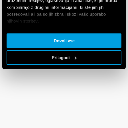
družbenih medijev, oglaševanja in analitike, ki jih morda
kombinirajo z drugimi informacijami, ki ste jim jih
posredovali ali pa so jih zbrali skozi vašo uporabo
njihovih storitev.
Cookie policy.
Dovoli vse
Prilagodi