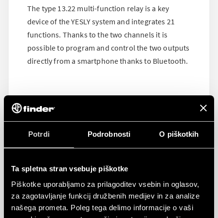
The type 13.22 multi-function relay is a key
device of the YESLY system and integrates 21
functions. Thanks to the two channels it is
possible to program and control the two outputs
directly from a smartphone thanks to Bluetooth.
Potrdi
Podrobnosti
O piškotkih
Ta spletna stran vsebuje piškotke
Piškotke uporabljamo za prilagoditev vsebin in oglasov,
za zagotavljanje funkcij družbenih medijev in za analize
našega prometa. Poleg tega delimo informacije o vaši